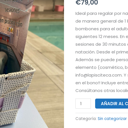
€
79,00
natación
cantidad
Ideal para regalar por 
de manera general de 1 
bombones para el adulto
siguientes 12 meses. En 
sesiones de 30 minutos 
natación. Desde el prim
Además se puede persona
elemento (cosmético, be
info@lapisciteca.com. Y 
en el bono!! Incluye en
Consúltanos otras local
AÑADIR AL 
Categoría:
Sin categorizar