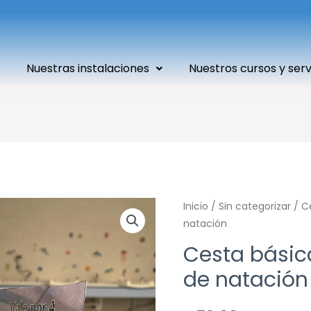
Nuestras instalaciones
Nuestros cursos y serv
Cesta
Inicio
/
Sin categorizar
/ C
natación
básica
con
Cesta básic
4
de natación
sesiones
de