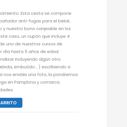
nacimiento. Esta cesta se compone
bañador anti-fugas para el bebé,
 y nuestro bono canjeable en los
este caso, un cupón que incluye 4
de uno de nuestros cursos de
er día hasta 5 años de edad.
lizar incluyendo algún otro
bida, embutido… ) escribiendo a
si nos enviáis una foto, la pondremos
trega en Pamplona y comarca.
idades.
CARRITO