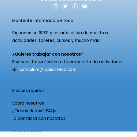
I
T
F
Y
n
w
a
o
s
i
c
u
t
t
e
t
Mantente informado de todo
a
t
b
u
g
e
o
b
r
r
o
e
a
k
Síguenos en RRSS y estarás al dia de nuestras
m
-
actividades, talleres, cursos y mucho más!
f
¿Quieres trabajar con nosotros?
Envíanos tu currículum o tu propuesta de actividades
a:
curriculum@lapisciteca.com
Enlaces rápidos
Sobre nosotros
¿Tienes dudas? FAQs
o contacta con nosotros
Avisos legales